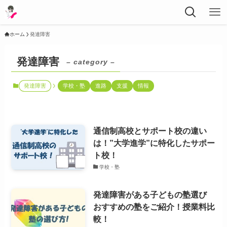
ホーム
発達障害
発達障害
– category –
発達障害
学校・塾
進路
支援
情報
通信制高校とサポート校の違い
は！”大学進学”に特化したサポー
ト校！
学校・塾
発達障害がある子どもの塾選び
おすすめの塾をご紹介！授業料比
較！