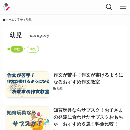
ホーム
学校
幼児
幼児
– category –
学校
幼児
作文が苦手！作文が書けるように
なるおすすめ作文教室
幼児
知育玩具ならサブスク！お子さま
の発達に合わせたサブスクおもち
ゃ おすすめ６選！料金比較！