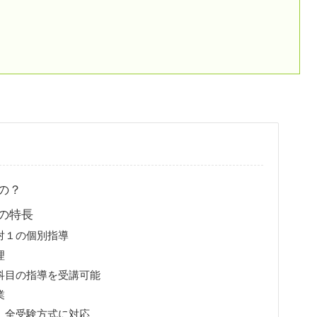
の？
の特長
対１の個別指導
理
科目の指導を受講可能
業
 全受験方式に対応