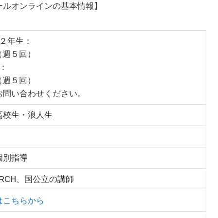
ールオンラインの基本情報】
・２年生：
円（週５回）
：
円（週５回）
お問い合わせください。
高校生・浪人生
個別指導
RCH、国公立の講師
はこちらから