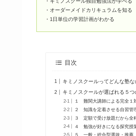
・キミノスクール独自勉強法が学べる
・オーダーメイドカリキュラムを知る
・1日単位の学習計画がわかる
目次
キミノスクールってどんな塾な
キミノスクールが選ばれる５つ
１ 難関大講師による完全１
２ 知識を定着させる自習管
３ 定額で受け放題だから全
４ 勉強が好きになる探究授
５ 一般・総合型選抜・推薦